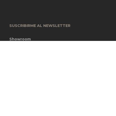
SUSCRIBIRME AL NEWSLETTER
Showroom
Garcia Lorca 4393
Ciudadela, Buenos Aires, Argentina